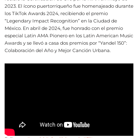
2023. El ícono puertorriqueño fue homenajeado durante
los TikTok Awards 2024, recibiendo el premio
“Legendary Impact Recognition” en la Ciudad de
México. En abril de 2024, fue honrado con el premio
especial Latin AMA Pionero en los Latin American Music
Awards y se llevó a casa dos premios por “Yandel 150”:
Colaboración del Año y Mejor Canción Urbana.