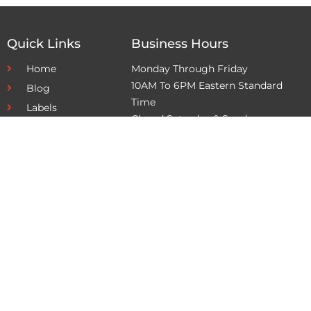
Quick Links
Business Hours
Home
Monday Through Friday
10AM To 6PM Eastern Standard
Blog
Time
Labels
Closed Saturday & Sunday
Contact
Sign Up
Get In Touch
kmokato@aol.com
Copyright © 2026 Latinos Unidos Online
Privacy Policy
Terms and Conditions