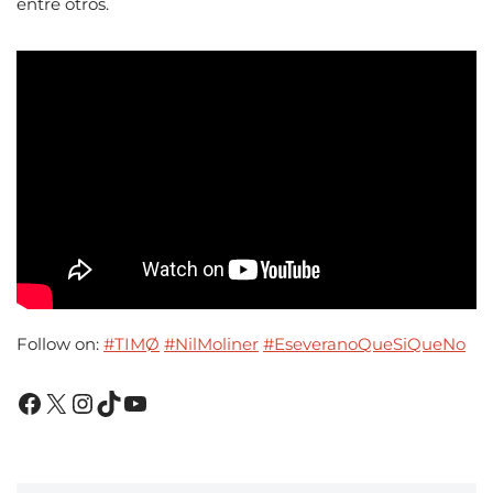
entre otros.
Follow on:
#TIMØ
#NilMoliner
#EseveranoQueSiQueNo