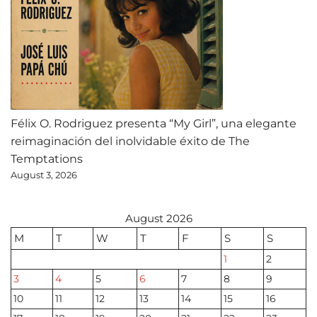
Félix O. Rodriguez presenta “My Girl”, una elegante
reimaginación del inolvidable éxito de The
Temptations
August 3, 2026
August 2026
M
T
W
T
F
S
S
1
2
3
4
5
6
7
8
9
10
11
12
13
14
15
16