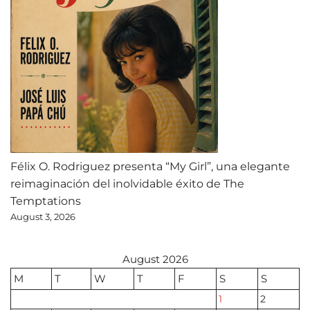
Félix O. Rodriguez presenta “My Girl”, una elegante
reimaginación del inolvidable éxito de The
Temptations
August 3, 2026
August 2026
M
T
W
T
F
S
S
1
2