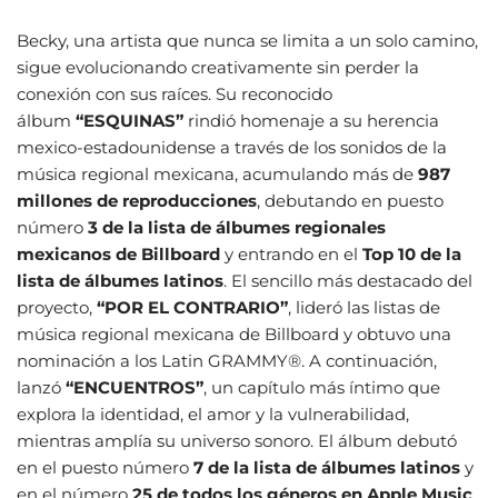
Becky, una artista que nunca se limita a un solo camino,
sigue evolucionando creativamente sin perder la
conexión con sus raíces. Su reconocido
álbum
“ESQUINAS”
rindió homenaje a su herencia
mexico-estadounidense a través de los sonidos de la
música regional mexicana, acumulando más de
987
millones de reproducciones
, debutando en puesto
número
3 de la lista de álbumes regionales
mexicanos de Billboard
y entrando en el
Top 10 de la
lista de álbumes latinos
. El sencillo más destacado del
proyecto,
“POR EL CONTRARIO”
, lideró las listas de
música regional mexicana de Billboard y obtuvo una
nominación a los Latin GRAMMY®. A continuación,
lanzó
“ENCUENTROS”
, un capítulo más íntimo que
explora la identidad, el amor y la vulnerabilidad,
mientras amplía su universo sonoro. El álbum debutó
en el puesto número
7 de la lista de álbumes latinos
y
en el número
25 de todos los géneros en Apple Music
,