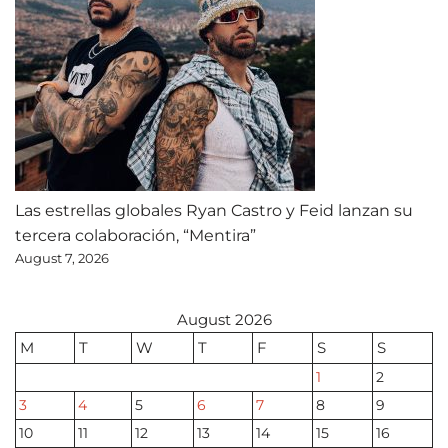
Las estrellas globales Ryan Castro y Feid lanzan su
tercera colaboración, “Mentira”
August 7, 2026
August 2026
M
T
W
T
F
S
S
1
2
3
4
5
6
7
8
9
10
11
12
13
14
15
16