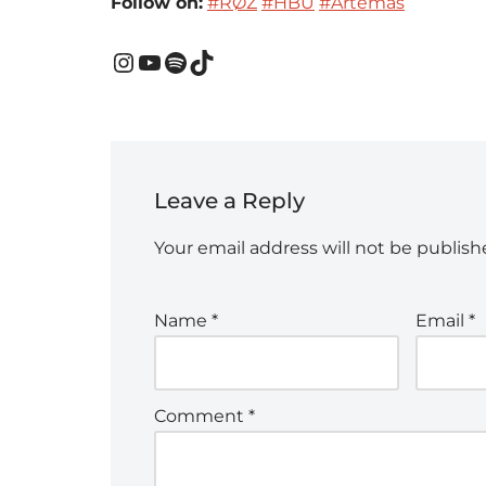
Follow on:
#RØZ
#HBU
#Artemas
Leave a Reply
Your email address will not be publish
Name
*
Email
*
Comment
*