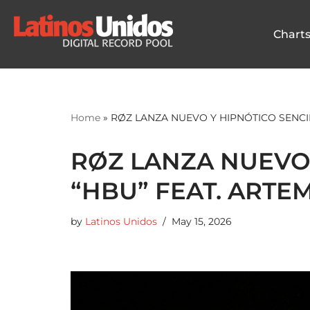
Chart
Skip
to
content
Home
»
RØZ LANZA NUEVO Y HIPNÓTICO SENCI
RØZ LANZA NUEVO 
“HBU” FEAT. ARTE
by
Latinos Unidos
May 15, 2026