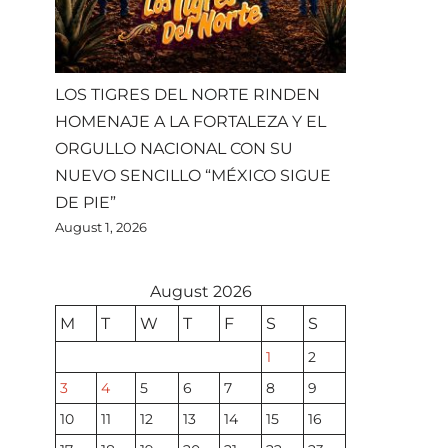
LOS TIGRES DEL NORTE RINDEN
HOMENAJE A LA FORTALEZA Y EL
ORGULLO NACIONAL CON SU
NUEVO SENCILLO “MÉXICO SIGUE
DE PIE”
August 1, 2026
August 2026
M
T
W
T
F
S
S
1
2
3
4
5
6
7
8
9
10
11
12
13
14
15
16