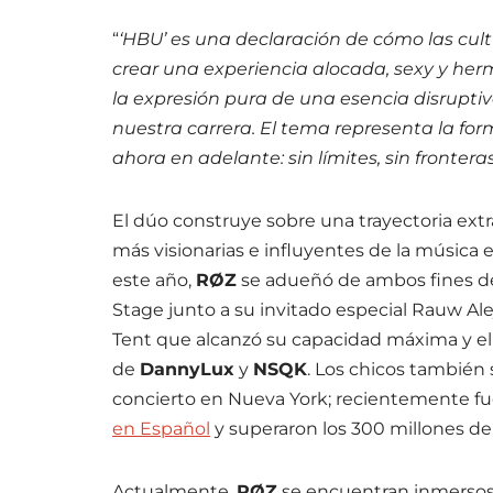
“
‘HBU’ es una declaración de cómo las cul
crear una experiencia alocada, sexy y he
la expresión pura de una esencia disruptiv
nuestra carrera. El tema representa la fo
ahora en adelante: sin límites, sin fronter
El dúo construye sobre una trayectoria ext
más visionarias e influyentes de la música
este año,
RØZ
se adueñó de ambos fines de
Stage junto a su invitado especial Rauw Ale
Tent que alcanzó su capacidad máxima y el 
de
DannyLux
y
NSQK
. Los chicos también
concierto en Nueva York; recientemente fue
en Español
y superaron los 300 millones d
Actualmente,
RØZ
se encuentran inmersos 