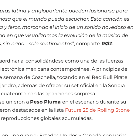
turas latina y angloparlante pueden fusionarse para
rmosa que el mundo pueda escuchar. Esta canción es
a y feroz, marcando el inicio de un sonido novedoso en
rma en que visualizamos la evolución de la música de
as, sin nada… solo sentimientos
”, comparte
RØZ
.
raordinaria, consolidándose como una de las fuerzas
 electrónica mexicana contemporánea. A principios de
 semana de Coachella, tocando en el Red Bull Pirate
jandro, además de ofrecer su set oficial en la Sonora
cual contó con las apariciones sorpresa
 se unieron a
Peso Pluma
en el escenario durante su
ron destacados en la lista
Future 25 de Rolling Stone
e reproducciones globales acumuladas.
en una gira por Estados Unidos y Canadá, con varias