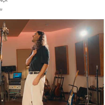
ANÇÀ
bu