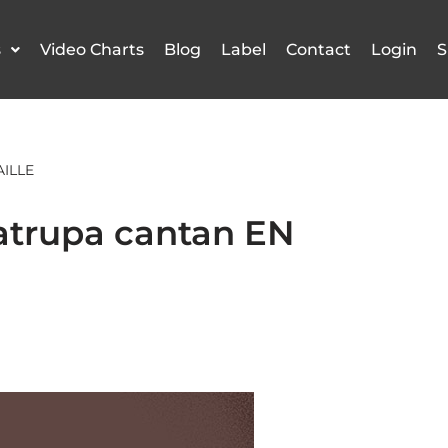
s
Video Charts
Blog
Label
Contact
Login
S
AILLE
atrupa cantan EN