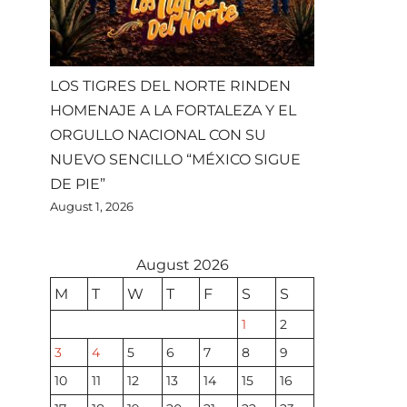
LOS TIGRES DEL NORTE RINDEN
HOMENAJE A LA FORTALEZA Y EL
ORGULLO NACIONAL CON SU
NUEVO SENCILLO “MÉXICO SIGUE
DE PIE”
August 1, 2026
August 2026
M
T
W
T
F
S
S
1
2
3
4
5
6
7
8
9
10
11
12
13
14
15
16