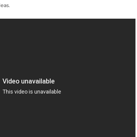
deas.