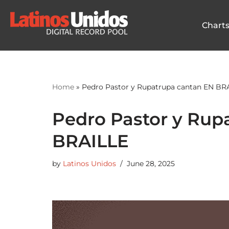
Chart
Skip
to
content
Home
»
Pedro Pastor y Rupatrupa cantan EN BR
Pedro Pastor y Rup
BRAILLE
by
Latinos Unidos
June 28, 2025