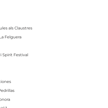
ules als Claustres
La Felguera
 Spirit Festival
ciones
edrillas
Sonora