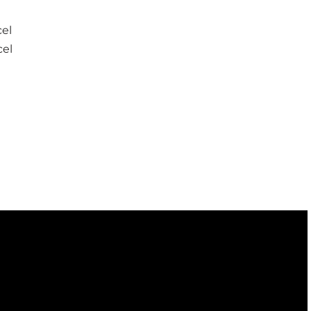
el
cel