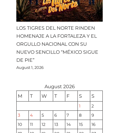
LOS TIGRES DEL NORTE RINDEN
HOMENAJE A LA FORTALEZA Y EL
ORGULLO NACIONAL CON SU
NUEVO SENCILLO “MÉXICO SIGUE
DE PIE”
August 1, 2026
August 2026
M
T
W
T
F
S
S
1
2
3
4
5
6
7
8
9
10
11
12
13
14
15
16