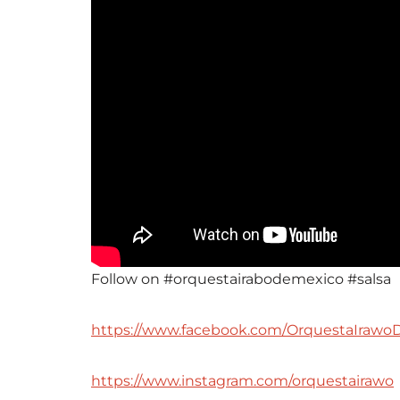
Follow on #orquestairabodemexico #salsa
https://www.facebook.com/OrquestaIrawo
https://www.instagram.com/orquestairawo