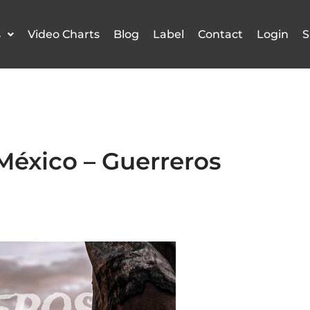
s
Video Charts
Blog
Label
Contact
Login
S
México – Guerreros