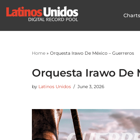
Chart
Skip
to
content
Home
»
Orquesta Irawo De México – Guerreros
Orquesta Irawo De 
by
Latinos Unidos
June 3, 2026