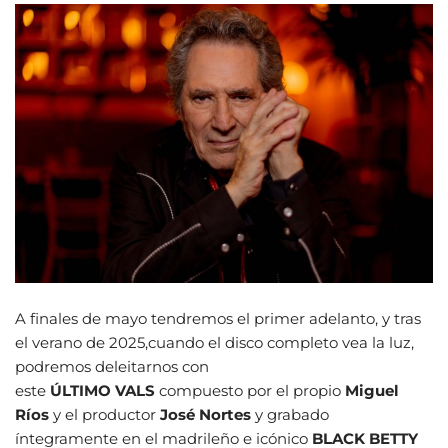
A finales de mayo tendremos el primer adelanto, y tras
el verano de 2025,cuando el disco completo vea la luz,
podremos deleitarnos con
este
ÚLTIMO VALS
compuesto por el propio
Miguel
Ríos
y el productor
José Nortes
y grabado
íntegramente en el madrileño e icónico
BLACK BETTY