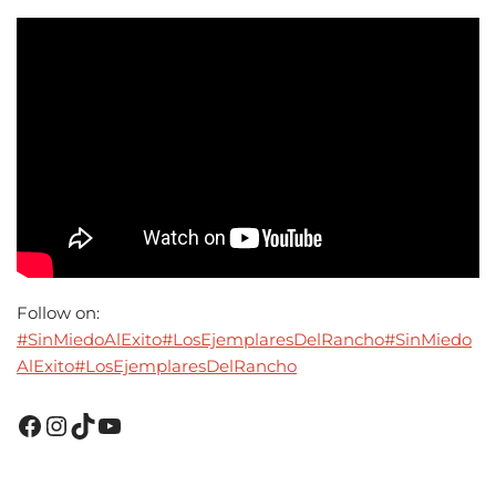
Follow on:
#SinMiedoAlExito
#LosEjemplaresDelRancho
#SinMiedo
AlExito
#LosEjemplaresDelRancho