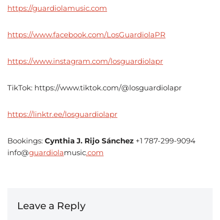
https://guardiolamusic.com
https://www.facebook.com/LosGuardiolaPR
https://www.instagram.com/losguardiolapr
TikTok: https://www.tiktok.com/@losguardiolapr
https://linktr.ee/losguardiolapr
Bookings:
Cynthia J. Rijo Sánchez
+1 787-299-9094
info@
guardiola
music
.com
Leave a Reply