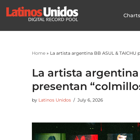
Chart
Skip
to
content
Home
»
La artista argentina BB ASUL & TAICHU p
La artista argenti
presentan “colmillo
by
Latinos Unidos
July 6, 2026