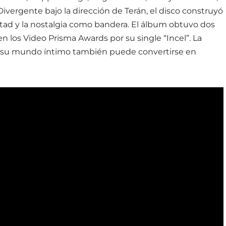
Divergente bajo la dirección de Terán, el disco construyó
tad y la nostalgia como bandera. El álbum obtuvo dos
 los Video Prisma Awards por su single “Incel”. La
 su mundo íntimo también puede convertirse en