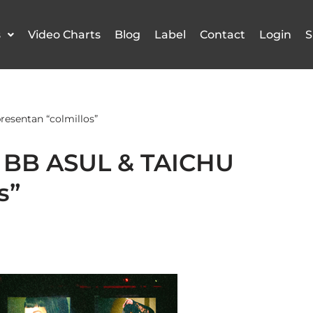
s
Video Charts
Blog
Label
Contact
Login
S
resentan “colmillos”
na BB ASUL & TAICHU
s”