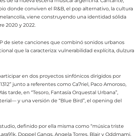
res de la nueva escena musical argentina. Cantante,
o donde conviven el R&B, el pop alternativo, la cultura
 melancolía, viene construyendo una identidad sólida
re 2020 y 2022.
P de siete canciones que combinó sonidos urbanos
nal que la caracteriza: vulnerabilidad explícita, dulzura
participar en dos proyectos sinfónicos dirigidos por
“1312” junto a referentes como Ca7riel, Paco Amoroso,
Más tarde, en “Tesoro, Fantasía Orquestal Urbana”,
ial— y una versión de “Blue Bird”, el opening del
tudio, definido por ella misma como “música triste
 Lara91k, Doppel Gangs, Angela Torres, Blair y Oddmami,