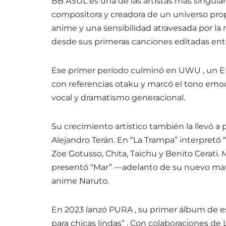
BB ASUL es una de las artistas más singula
compositora y creadora de un universo propi
anime y una sensibilidad atravesada por la
desde sus primeras canciones editadas ent
Ese primer período culminó en UWU , un E
con referencias otaku y marcó el tono emocio
vocal y dramatismo generacional.
Su crecimiento artístico también la llevó a 
Alejandro Terán. En “La Trampa” interpretó 
Zoe Gotusso, Chita, Taichu y Benito Cerati. 
presentó “Mar” —adelanto de su nuevo mater
anime Naruto.
En 2023 lanzó PURA , su primer álbum de es
para chicas lindas” . Con colaboraciones de