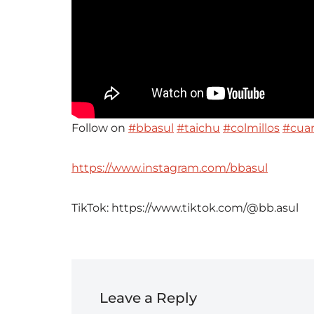
Follow on
#bbasul
#taichu
#colmillos
#cuar
https://www.instagram.com/bbasul
TikTok: https://www.tiktok.com/@bb.asul
Leave a Reply