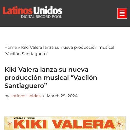
Skip
to
content
Home
»
Kiki Valera lanza su nueva producción musical
“Vacilón Santiaguero”
Kiki Valera lanza su nueva
producción musical “Vacilón
Santiaguero”
by
Latinos Unidos
March 29, 2024