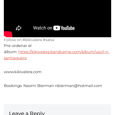
Follow on #kikivalera #salsa
Pre-ordenar el
álbum:
https://kikivalera.bandcamp.com/album/vacil-n-
santiaguero
www.kikivalera.com
Bookings: Naomi Bierman nbierman@hotmail.com
Leave a Reply