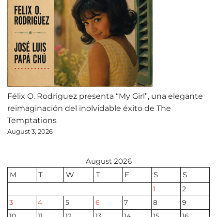
Félix O. Rodriguez presenta “My Girl”, una elegante
reimaginación del inolvidable éxito de The
Temptations
August 3, 2026
August 2026
M
T
W
T
F
S
S
1
2
3
4
5
6
7
8
9
10
11
12
13
14
15
16