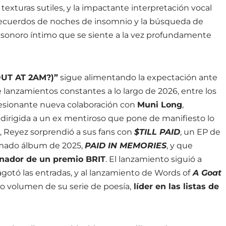
texturas sutiles, y la impactante interpretación vocal
e recuerdos de noches de insomnio y la búsqueda de
e sonoro íntimo que se siente a la vez profundamente
UT AT 2AM?)”
sigue alimentando la expectación ante
e lanzamientos constantes a lo largo de 2026, entre los
resionante nueva colaboración con
Muni Long
,
dirigida a un ex mentiroso que pone de manifiesto lo
 Reyez sorprendió a sus fans con
$TILL PAID
, un EP de
amado álbum de 2025,
PAID IN MEMORIES
, y que
nador de un premio BRIT
. El lanzamiento siguió a
agotó las entradas, y al lanzamiento de Words of
A Goat
do volumen de su serie de poesía,
líder en las listas de