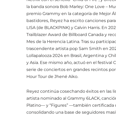
la banda sonora Bob Marley: One Love – Mus
premio Grammy en la categoría de Mejor Á
bastidores, Reyez ha escrito canciones para 
LISA (de BLACKPINK) y Calvin Harris. En 2
Trailblazer Award de Billboard Canada y rec
Mes de la Herencia Latina. Tras su participa
trascendente artista pop Sam Smith en 2023
Lollapalooza 2024 en Brasil, Argentina y Ch
y Asia. Ese mismo año, actuó en el festival
serie de conciertos en grandes recintos po
Hour Tour de Jhené Aiko.
Reyez continúa cosechando éxitos en las l
artista nominado al Grammy 6LACK, canción
Platino— y “Figures” —también certificada 
consolidando una base de seguidores masiva 