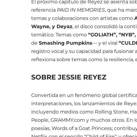
El próximo capítulo de Reyez se asienta sob
referencia
PAID IN MEMORIES
, que ha marc
temas y colaboraciones con artistas como
A
Wayne, y Deyaz
, el disco consolidó la co
temático. Temas como
“GOLIATH”, “NYB”,
de
Smashing Pumpkins
— y el viral
“CULDN
registro vocal y su capacidad para fusionar 
reflexiona sobre temas como la resiliencia, 
SOBRE JESSIE REYEZ
Convertida en un fenómeno global certifica
interpretaciones, los lanzamientos de Reye
incluyendo medios como Rolling Stone, Harp
People, GRAMMY.com y muchos otros. En los
poesías, Words of a Goat Princess; contribu
Netflix con el sencillo “Child of Fire”; y ofr