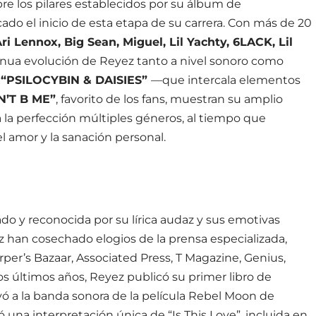
re los pilares establecidos por su álbum de
ado el inicio de esta etapa de su carrera. Con más de 20
ri Lennox, Big Sean, Miguel, Lil Yachty, 6LACK, Lil
ntinua evolución de Reyez tanto a nivel sonoro como
 “PSILOCYBIN & DAISIES”
—que intercala elementos
’T B ME”
, favorito de los fans, muestran su amplio
a la perfección múltiples géneros, al tiempo que
el amor y la sanación personal.
do y reconocida por su lírica audaz y sus emotivas
z han cosechado elogios de la prensa especializada,
er’s Bazaar, Associated Press, T Magazine, Genius,
 últimos años, Reyez publicó su primer libro de
yó a la banda sonora de la película Rebel Moon de
eció una interpretación única de “Is This Love”, incluida en