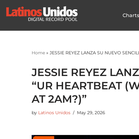
Chart
Skip
to
content
Home
»
JESSIE REYEZ LANZA SU NUEVO SENCI
JESSIE REYEZ LAN
“UR HEARTBEAT (
AT 2AM?)”
by
Latinos Unidos
May 29, 2026