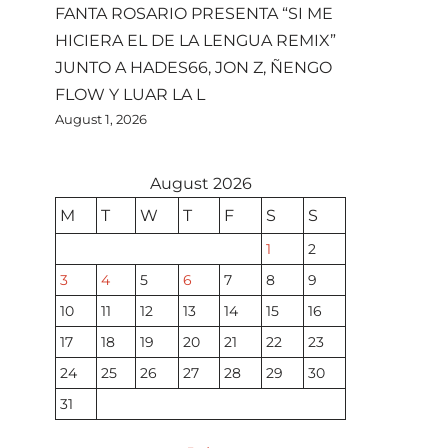
FANTA ROSARIO PRESENTA “SI ME
HICIERA EL DE LA LENGUA REMIX”
JUNTO A HADES66, JON Z, ÑENGO
FLOW Y LUAR LA L
August 1, 2026
August 2026
M
T
W
T
F
S
S
1
2
3
4
5
6
7
8
9
10
11
12
13
14
15
16
17
18
19
20
21
22
23
24
25
26
27
28
29
30
31