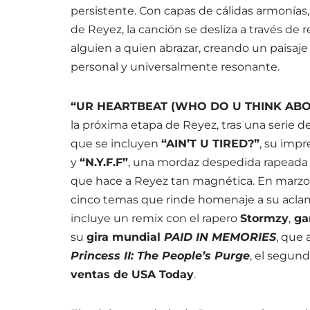
persistente. Con capas de cálidas armonías, 
de Reyez, la canción se desliza a través d
alguien a quien abrazar, creando un paisaj
personal y universalmente resonante.
“UR HEARTBEAT (WHO DO U THINK ABO
la próxima etapa de Reyez, tras una serie d
que se incluyen
“AIN’T U TIRED?”
, su imp
y
“N.Y.F.F”
, una mordaz despedida rapeada 
que hace a Reyez tan magnética. En marzo,
cinco temas que rinde homenaje a su acl
incluye un remix con el rapero
Stormzy
,
ga
su
gira mundial
PAID IN MEMORIES
, que 
Princess II: The People’s Purge
, el segun
ventas de USA Today
.