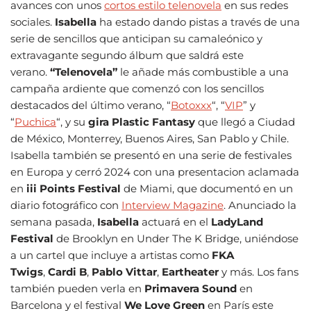
avances con unos
cortos estilo telenovela
en sus redes
sociales.
Isabella
ha estado dando pistas a través de una
serie de sencillos que anticipan su camaleónico y
extravagante segundo álbum que saldrá este
verano.
“Telenovela”
le añade más combustible a una
campaña ardiente que comenzó con los sencillos
destacados del último verano, “
Botoxxx
“, “
VIP
” y
“
Puchica
“, y su
gira Plastic Fantasy
que llegó a Ciudad
de México, Monterrey, Buenos Aires, San Pablo y Chile.
Isabella también se presentó en una serie de festivales
en Europa y cerró 2024 con una presentacion aclamada
en
iii Points Festival
de Miami, que documentó en un
diario fotográfico con
Interview Magazine
. Anunciado la
semana pasada,
Isabella
actuará en el
LadyLand
Festival
de Brooklyn en Under The K Bridge, uniéndose
a un cartel que incluye a artistas como
FKA
Twigs
,
Cardi B
,
Pablo Vittar
,
Eartheater
y más. Los fans
también pueden verla en
Primavera Sound
en
Barcelona y el festival
We Love Green
en París este