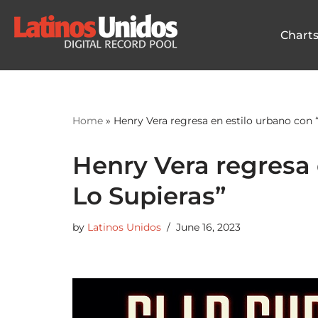
Chart
Skip
to
content
Home
»
Henry Vera regresa en estilo urbano con “
Henry Vera regresa 
Lo Supieras”
by
Latinos Unidos
June 16, 2023