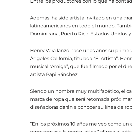
Entre los productores con lo que ha contad
Además, ha sido artista invitado en una gr
latinoamericanos en todo el mundo. Tambié
Dominicana, Puerto Rico, Estados Unidos y 
Henry Vera lanzó hace unos años su primer
Ángeles California, titulada “El Artista”. He
musical “Amiga”, que fue filmado por el dir
artista Papi Sánchez.
Siendo un hombre muy multifacético, el ca
marca de ropa que será retomada próximam
diseñadoras darán a conocer su línea de rop
“En los próximos 10 años me veo como un a
representar a la gente latina.” afirma el artis