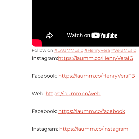
Follow on
#LAUMMusic
#HenryVera
#VeraMusic
Instagram:
https://laumm.co/HenryVeraIG
Facebook:
https://laumm.co/HenryVeraFB
Web:
https://laumm.co/web
Facebook:
https://laumm.co/facebook
Instagram:
https://laumm.co/instagram