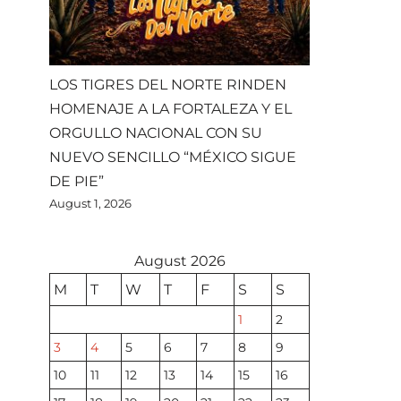
LOS TIGRES DEL NORTE RINDEN
HOMENAJE A LA FORTALEZA Y EL
ORGULLO NACIONAL CON SU
NUEVO SENCILLO “MÉXICO SIGUE
DE PIE”
August 1, 2026
August 2026
M
T
W
T
F
S
S
1
2
3
4
5
6
7
8
9
10
11
12
13
14
15
16