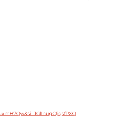
XuxmH7Qw&si=JGlInugCIjqsfPXQ