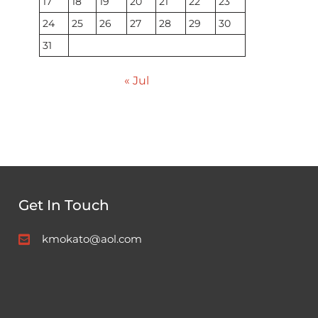
17
18
19
20
21
22
23
24
25
26
27
28
29
30
31
« Jul
Get In Touch
kmokato@aol.com