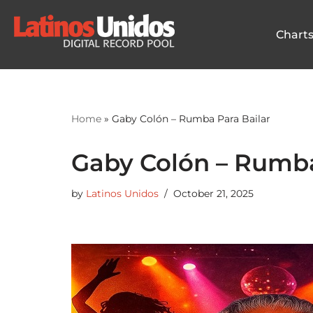
Chart
Skip
to
content
Home
»
Gaby Colón – Rumba Para Bailar
Gaby Colón – Rumba
by
Latinos Unidos
October 21, 2025