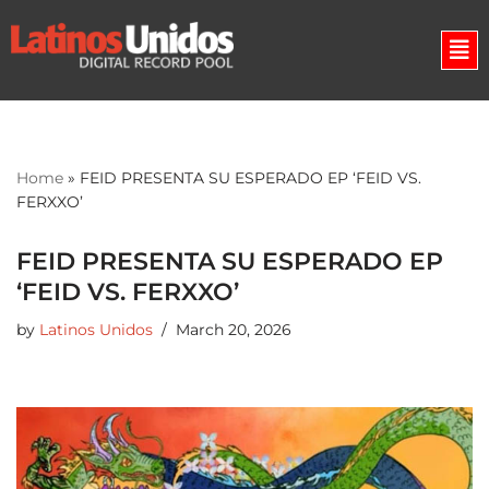
Skip
to
content
Home
»
FEID PRESENTA SU ESPERADO EP ‘FEID VS.
FERXXO’
FEID PRESENTA SU ESPERADO EP
‘FEID VS. FERXXO’
by
Latinos Unidos
March 20, 2026