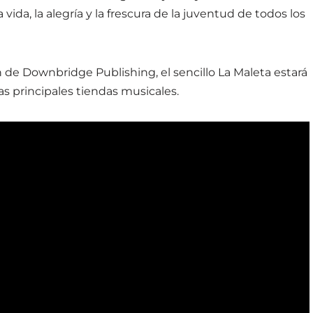
ida, la alegría y la frescura de la juventud de todos los
 de Downbridge Publishing, el sencillo La Maleta estará
as principales tiendas musicales.