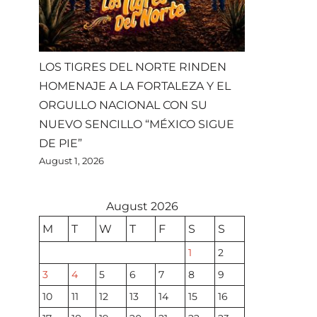
LOS TIGRES DEL NORTE RINDEN
HOMENAJE A LA FORTALEZA Y EL
ORGULLO NACIONAL CON SU
NUEVO SENCILLO “MÉXICO SIGUE
DE PIE”
August 1, 2026
August 2026
M
T
W
T
F
S
S
1
2
3
4
5
6
7
8
9
10
11
12
13
14
15
16