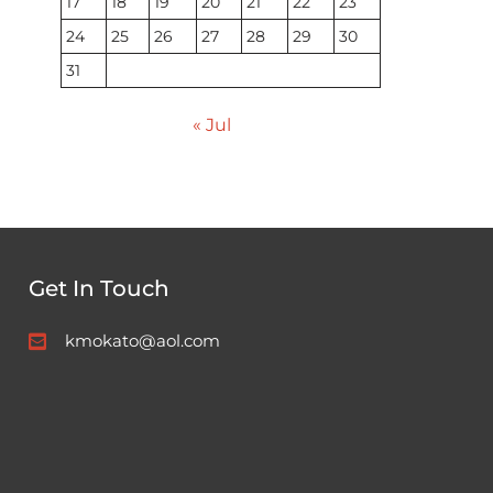
17
18
19
20
21
22
23
24
25
26
27
28
29
30
31
« Jul
Get In Touch
kmokato@aol.com