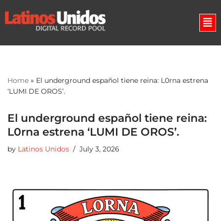
Skip
to
content
Home
»
El underground español tiene reina: L0rna estrena
‘LUMI DE OROS’.
El underground español tiene reina:
L0rna estrena ‘LUMI DE OROS’.
by
Latinos Unidos
July 3, 2026