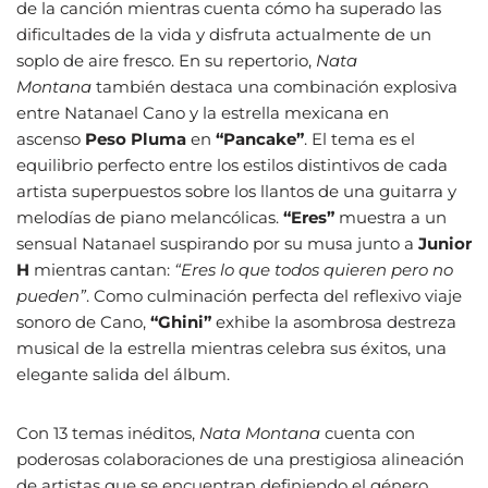
de la canción mientras cuenta cómo ha superado las
dificultades de la vida y disfruta actualmente de un
soplo de aire fresco. En su repertorio,
Nata
Montana
también destaca una combinación explosiva
entre Natanael Cano y la estrella mexicana en
ascenso
Peso Pluma
en
“Pancake”
. El tema es el
equilibrio perfecto entre los estilos distintivos de cada
artista superpuestos sobre los llantos de una guitarra y
melodías de piano melancólicas.
“Eres”
muestra a un
sensual Natanael suspirando por su musa junto a
Junior
H
mientras cantan:
“Eres lo que todos quieren pero no
pueden”
. Como culminación perfecta del reflexivo viaje
sonoro de Cano,
“Ghini”
exhibe la asombrosa destreza
musical de la estrella mientras celebra sus éxitos, una
elegante salida del álbum.
Con 13 temas inéditos,
Nata Montana
cuenta con
poderosas colaboraciones de una prestigiosa alineación
de artistas que se encuentran definiendo el género,