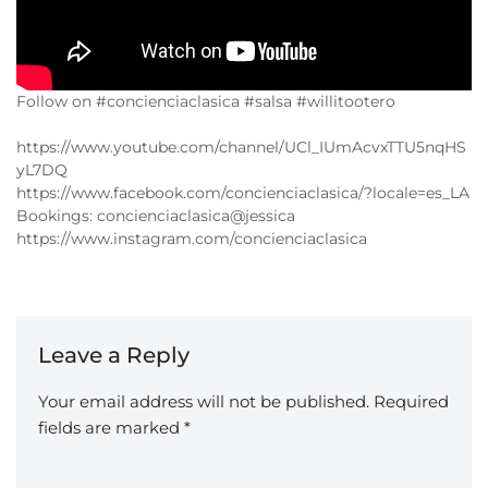
Follow on #concienciaclasica #salsa #willitootero
https://www.youtube.com/channel/UCl_IUmAcvxTTU5nqHS
yL7DQ
https://www.facebook.com/concienciaclasica/?locale=es_LA
Bookings: concienciaclasica@jessica
https://www.instagram.com/concienciaclasica
Leave a Reply
Your email address will not be published.
Required
fields are marked
*