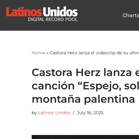
Chart
Skip
to
content
Home
»
Castora Herz lanza el videoclip de su últ
Castora Herz lanza e
canción “Espejo, sol
montaña palentina
by
Latinos Unidos
July 16, 2025