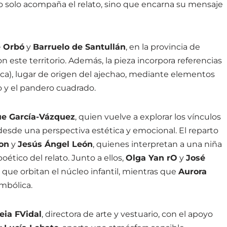
o solo acompaña el relato, sino que encarna su mensaje
e Orbó
y
Barruelo de Santullán
, en la provincia de
on este territorio. Además, la pieza incorpora referencias
ca), lugar de origen del ajechao, mediante elementos
o y el pandero cuadrado.
ue García-Vázquez
, quien vuelve a explorar los vínculos
 desde una perspectiva estética y emocional. El reparto
on
y
Jesús Ángel León
, quienes interpretan a una niña
ético del relato. Junto a ellos,
Olga Yan rO
y
José
 que orbitan el núcleo infantil, mientras que
Aurora
imbólica.
eia FVidal
, directora de arte y vestuario, con el apoyo