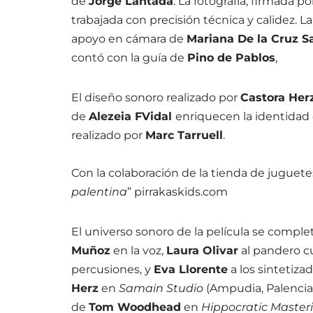
de
Jorge Lantada
. La fotografía, firmada p
trabajada con precisión técnica y calidez. 
apoyo en cámara de
Mariana De la Cruz S
contó con la guía de
Pino de Pablos
,
El diseño sonoro realizado por
Castora Her
de
Alezeia FVidal
enriquecen la identidad d
realizado por
Marc Tarruell
.
Con la colaboración de la tienda de juguet
palentina
” pirrakaskids.com
El universo sonoro de la película se comple
Muñoz
en la voz,
Laura Olivar
al pandero c
percusiones, y
Eva Llorente
a los sintetiza
Herz
en
Samain Studio
(Ampudia, Palencia
de
Tom Woodhead
en
Hippocratic Master