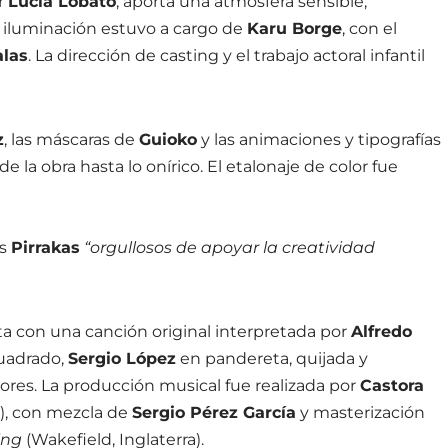
or
Lucía Lobato
, aporta una atmósfera sensible,
La iluminación estuvo a cargo de
Karu Borge
, con el
alas
. La dirección de casting y el trabajo actoral infantil
z
, las máscaras de
Guioko
y las animaciones y tipografías
e la obra hasta lo onírico. El etalonaje de color fue
es
Pirrakas
“orgullosos de apoyar la creatividad
ta con una canción original interpretada por
Alfredo
uadrado,
Sergio López
en pandereta, quijada y
dores. La producción musical fue realizada por
Castora
), con mezcla de
Sergio Pérez García
y masterización
ing
(Wakefield, Inglaterra).