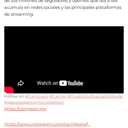
de sus millones de seguidores y oyentes que día a día
acumula en redes sociales y las principales plataformas
de streaming.
Follow on
#CarinLeon
#Camilo
#QuienDijoQueLaHEsMuda
#paquesepancomorugeelleon
https://carinleon.mx
https://www.instagram.com/carinleonof…