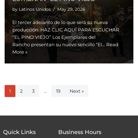
by
Latinos Unidos
May 29, 2026
El tercer adelanto de lo que será su nueva
producción. HAZ CLIC AQUÍ PARA ESCUCHAR
“EL PINO VIEJO” Los Ejemplares del
Rancho presentan su nuevo sencillo “El…
Read
More »
1
2
3
…
19
Next »
Quick Links
Business Hours