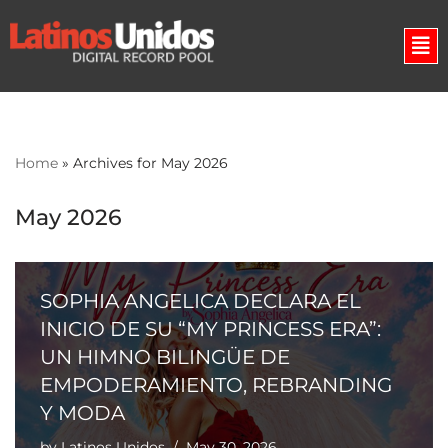
Skip
to
content
Home
»
Archives for May 2026
May 2026
SOPHIA ANGELICA DECLARA EL
INICIO DE SU “MY PRINCESS ERA”:
UN HIMNO BILINGÜE DE
EMPODERAMIENTO, REBRANDING
Y MODA
by
Latinos Unidos
May 30, 2026