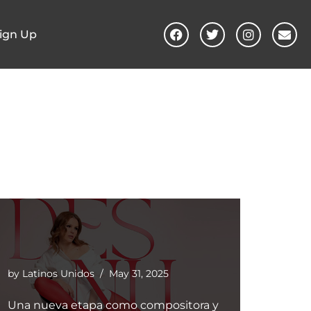
ign Up
by
Latinos Unidos
May 31, 2025
Una nueva etapa como compositora y