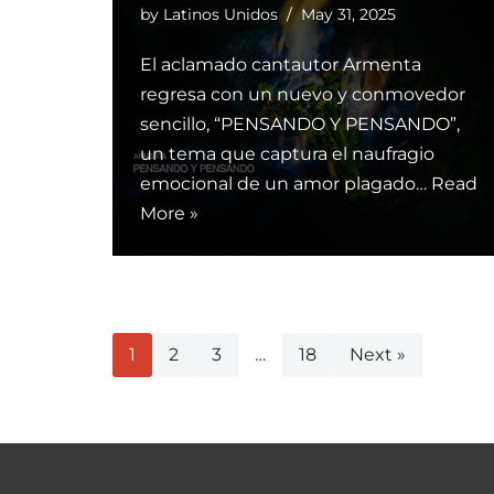
by
Latinos Unidos
May 31, 2025
El aclamado cantautor Armenta
regresa con un nuevo y conmovedor
sencillo, “PENSANDO Y PENSANDO”,
un tema que captura el naufragio
emocional de un amor plagado…
Read
More »
1
2
3
…
18
Next »