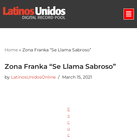
Skip
to
content
Home
»
Zona Franka “Se Llama Sabroso”
Zona Franka “Se Llama Sabroso”
by
LatinosUnidosOnline
March 15, 2021
E
s
c
u
c