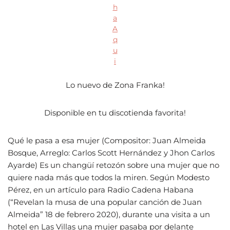
h
a
A
q
u
i
Lo nuevo de Zona Franka!
Disponible en tu discotienda favorita!
Qué le pasa a esa mujer (Compositor: Juan Almeida
Bosque, Arreglo: Carlos Scott Hernández y Jhon Carlos
Ayarde) Es un changüí retozón sobre una mujer que no
quiere nada más que todos la miren. Según Modesto
Pérez, en un artículo para Radio Cadena Habana
(“Revelan la musa de una popular canción de Juan
Almeida” 18 de febrero 2020), durante una visita a un
hotel en Las Villas una mujer pasaba por delante