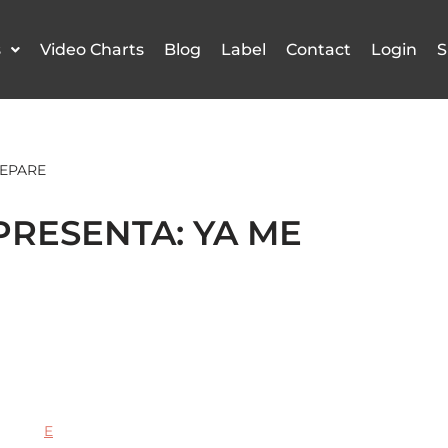
s
Video Charts
Blog
Label
Contact
Login
S
REPARE
RESENTA: YA ME
E