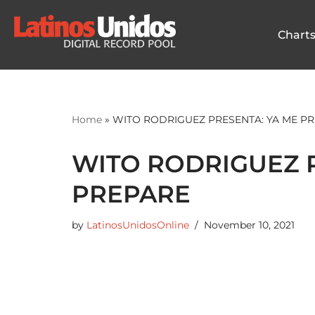
Chart
Skip
to
content
Home
»
WITO RODRIGUEZ PRESENTA: YA ME P
WITO RODRIGUEZ P
PREPARE
by
LatinosUnidosOnline
November 10, 2021