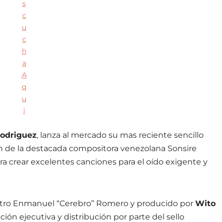
s
c
u
c
h
a
A
q
u
i
odriguez
, lanza al mercado su mas reciente sencillo
n de la destacada compositora venezolana Sonsire
 crear excelentes canciones para el oído exigente y
stro Enmanuel “Cerebro” Romero y producido por
Wito
ción ejecutiva y distribución por parte del sello