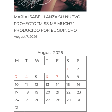
MARÍA ISABEL LANZA SU NUEVO
PROYECTO “MISS ME MUCH?”
PRODUCIDO POR EL GUINCHO
August 7, 2026
August 2026
M
T
W
T
F
S
S
1
2
3
4
5
6
7
8
9
10
11
12
13
14
15
16
17
18
19
20
21
22
23
24
25
26
27
28
29
30
31