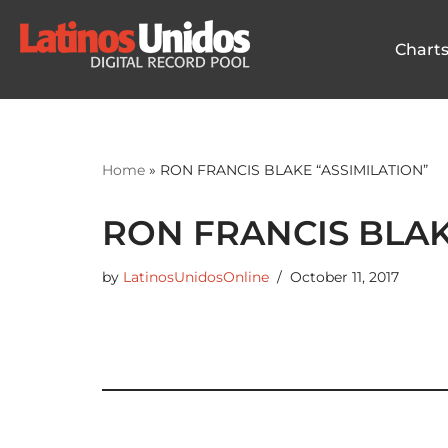
Chart
Skip
to
content
Home
»
RON FRANCIS BLAKE “ASSIMILATION”
RON FRANCIS BLAK
by
LatinosUnidosOnline
October 11, 2017