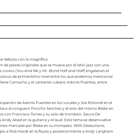
ke debuta con la magnifica
m de piezas originales que se mueve por el latin-jazz con una
s covers (
You And Me
y
Mr. Bond Half and Half
) engalanan el
músicos de primerísimo nivel entre los que podemos mencionar
 Rene Camacho y el cantante cubano Adonis Puentes, entre
icipación de Adonis Puentes en los vocales y Joe Rotondi en el
taca al conguero Poncho Sanchez y el solo del mismo Blake en
s con Francisco Torres y su solo de trombón.
Saura De
a Andy Abad en la guitarra y el laud. Este tema se desenvuelve
linea marcada por Blake en su trompeta.
With Deductions
,
ipio a Rob Hardt en la flauta y posteriormente a Andy Langham