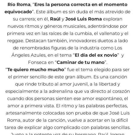
Río Roma
, “
Eres la persona correcta en el momento
equivocado
”. Este álbum es sin duda el más atrevido de
su carrera; en él,
Raúl
y
José Luis Roma
exploran
nuevos ritmos y géneros musicales, adentrándose por
primera vez en las raíces de la cumbia, el vallenato y el
reggae. Destacan también, innovadores duetos a lado
de renombradas figuras de la industria como Los
Ángeles Azules, en el tema “
El día del ex novio
” y
Fonseca en “
Caminar de tu mano
”.
“
Te quiero mucho mucho
” fue el tema elegido para ser
el primer sencillo de este gran álbum. Es una canción
que rinde tributo al amor juvenil, a la libertad y
especialmente a la adrenalina que va directo al corazón
cuando dos personas sienten ese amor espontáneo, el
amor a primera vista. El ritmo y las palabras perfectas,
artesanalmente colocadas son prueba de que José Luis
Roma, autor de la canción, vuelve a acertar en la difícil
tarea de explicar algo complicado con palabras sencillas.
Junto a la potente voz de su hermano, Raúl, logran