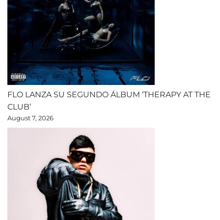
FLO LANZA SU SEGUNDO ÁLBUM ‘THERAPY AT THE
CLUB’
August 7, 2026