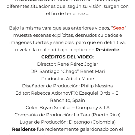
diferentes situaciones que, según su visión, surgen con
el fin de tener sexo.
Bajo la misma vara que sus anteriores videos, “
Sexo
”
muestra escenas explícitas, desnudos cuidados e
imágenes fuertes y sensibles, pero que en definitiva,
revelan la realidad bajo la óptica de
Residente
.
CRÉDITOS DEL VIDEO
:
Director: René Pérez Joglar
DP: Santiago “Chago” Benet Mari
Productor: Adiela Marie
Diseñador de Producción: Philip Messina
Editor: Rebecca AdornoVFX: Ezequiel Ortiz – El
Ranchito, Spain
Color: Bryan Smaller – Company 3, LA
Compañia de Producción: La Tara (Puerto Rico)
Lugar de Producción: Diptongo (Colombia)
Residente
fue recientemente galardonado con el