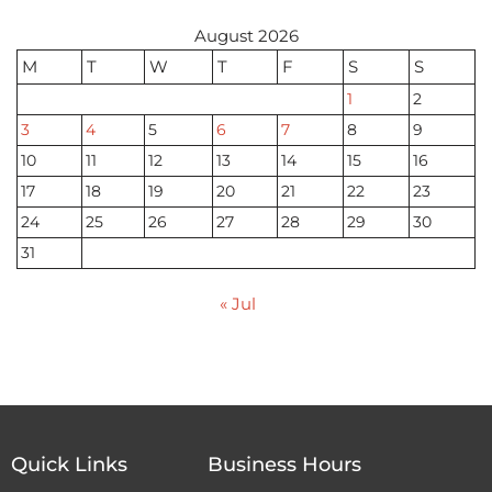
August 2026
M
T
W
T
F
S
S
1
2
3
4
5
6
7
8
9
10
11
12
13
14
15
16
17
18
19
20
21
22
23
24
25
26
27
28
29
30
31
« Jul
Quick Links
Business Hours