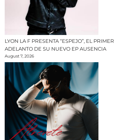
LYON LA F PRESENTA “ESPEJO”, EL PRIMER
ADELANTO DE SU NUEVO EP AUSENCIA
August 7, 2026