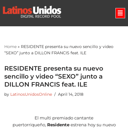
Skip
to
content
Home
»
RESIDENTE presenta su nuevo sencillo y video
“SEXO” junto a DILLON FRANCIS feat. ILE
RESIDENTE presenta su nuevo
sencillo y video “SEXO” junto a
DILLON FRANCIS feat. ILE
by
LatinosUnidosOnline
April 14, 2018
El multi premiado cantante
puertorriqueño,
Residente
estrena hoy su nuevo