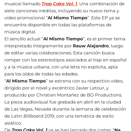
musical llamado
Trap Cake Vol. 1
. Una combinación de
siete canciones inéditas, incluyendo su nuevo tema y
video promocional “
Al Mismo Tiempo
”. Este EP ya se
encuentra disponible en todas las plataformas de
música digital.
El sencillo actual “
Al Mismo Tiempo
”, es el primer tema
interpretado íntegramente por
Rauw Alejandro
, luego
de editar varias colaboraciones. Esta canción busca
romper con los estereotipos asociados al trap en español
y a la música urbana, con una letra no explícita, apta
para los oídos de todas las edades.
“
Al Mismo Tiempo
” se estrena con su respectivo video,
dirigido por el novel y excéntrico Javier Letour, y
producido por Christian Montañez de BO Productions.
La pieza audiovisual fue grabada en abril en la ciudad
de Las Vegas, Nevada durante la semana de celebración
de Latin
Billboard
2019, con una temática de estilo
asiático.
De
Trap Cake Vol. 1
ya se han lanzado dos cortes: “
Na