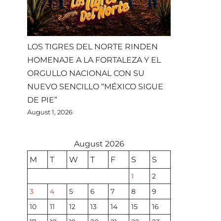
LOS TIGRES DEL NORTE RINDEN
HOMENAJE A LA FORTALEZA Y EL
ORGULLO NACIONAL CON SU
NUEVO SENCILLO “MÉXICO SIGUE
DE PIE”
August 1, 2026
August 2026
M
T
W
T
F
S
S
1
2
3
4
5
6
7
8
9
10
11
12
13
14
15
16