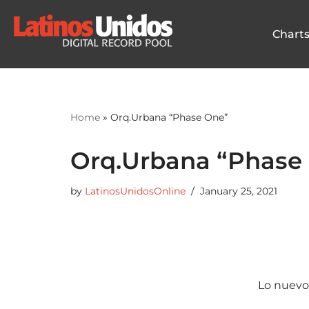
Chart
Skip
to
content
Home
»
Orq.Urbana “Phase One”
Orq.Urbana “Phase
by
LatinosUnidosOnline
January 25, 2021
Lo nuevo