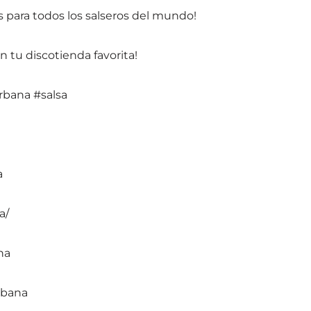
para todos los salseros del mundo!
n tu discotienda favorita!
bana #salsa
a
a/
na
rbana