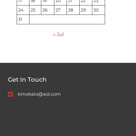
17
18
19
20
21
22
23
24
25
26
27
28
29
30
31
« Jul
Get In Touch
kmokato@aol.com