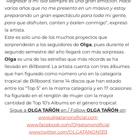
“
Regresar a mi Isla siempre es una gran emoción. Hace
varios años que no me presento en un masivo y estoy
preparando un gran espectáculo para toda mi gente,
para que disfruten, canten y bailen conmigo
”, expresó
la artista.
Este es solo uno de los muchos proyectos que
sorprenderán a los seguidores de
Olga
, pues durante el
segundo semestre del año llegará con más sorpresas.
Olga
es una de las estrellas que más récords se ha
llevado en
Billboard
. La artista cuenta con tres álbumes
que han figurado como número uno en la categoría
tropical de
Billboard
, tiene 14 discos que han estado
entre los “Top 5” en la misma categoría y en 17 ocasiones
ha figurado en el renglón de mujer con la mayor
cantidad de Top 10’s Albums en el género tropical.
Sigue a
OLGA TAÑÓN
en / Follow
OLGA TAÑÓN
on
:
www.olgatanonoficial.com
www.facebook.com/Olgatanonoficial
www.twitter.com/OLGATANON1313