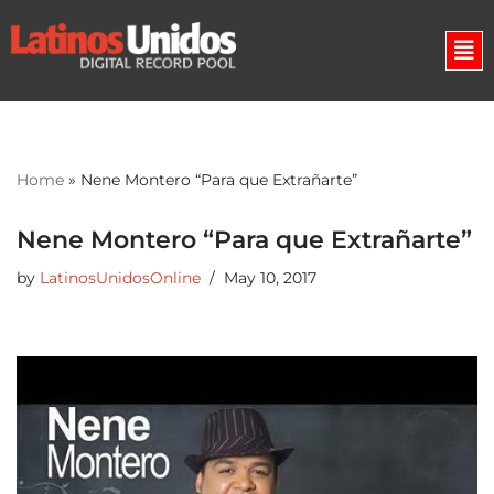
Skip
to
content
Home
»
Nene Montero “Para que Extrañarte”
Nene Montero “Para que Extrañarte”
by
LatinosUnidosOnline
May 10, 2017