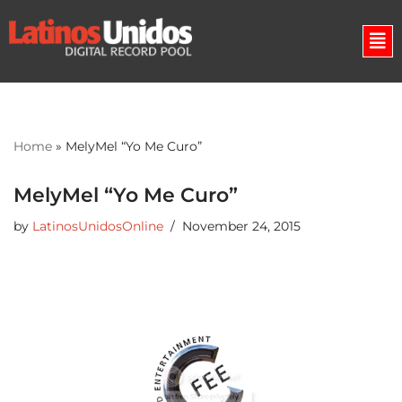
Skip
to
content
Home
»
MelyMel “Yo Me Curo”
MelyMel “Yo Me Curo”
by
LatinosUnidosOnline
November 24, 2015