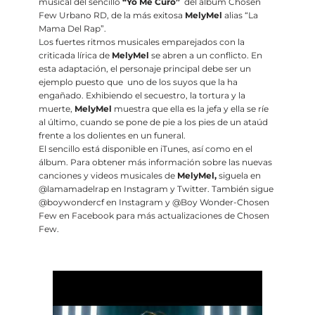
musical del sencillo
“Yo Me Curo”
del álbum Chosen
Few Urbano RD, de la más exitosa
MelyMel
alias “La
Mama Del Rap”.
Los fuertes ritmos musicales emparejados con la
criticada lírica de
MelyMel
se abren a un conflicto. En
esta adaptación, el personaje principal debe ser un
ejemplo puesto que uno de los suyos que la ha
engañado. Exhibiendo el secuestro, la tortura y la
muerte,
MelyMel
muestra que ella es la jefa y ella se ríe
al último, cuando se pone de pie a los pies de un ataúd
frente a los dolientes en un funeral.
El sencillo está disponible en iTunes, así como en el
álbum. Para obtener más información sobre las nuevas
canciones y videos musicales de
MelyMel,
siguela en
@lamamadelrap en Instagram y Twitter. También sigue
@boywondercf en Instagram y @Boy Wonder-Chosen
Few en Facebook para más actualizaciones de Chosen
Few.