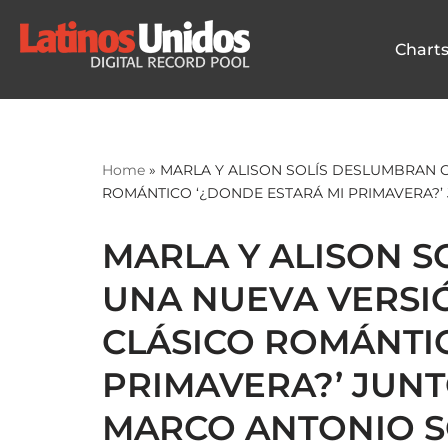
Chart
Skip
to
content
Home
»
MARLA Y ALISON SOLÍS DESLUMBRAN C
ROMÁNTICO ‘¿DONDE ESTARÁ MI PRIMAVERA?’
MARLA Y ALISON 
UNA NUEVA VERSIÓ
CLÁSICO ROMÁNTIC
PRIMAVERA?’ JUN
MARCO ANTONIO S