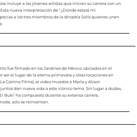
a incluye a las jóvenes artistas que inician su carrera con un
s. Esta nueva interpretación de “¿Dónde estará mi
a gracias a los tres miembros de la dinastía Solís quienes unen
a.
o fue filmado en los Jardines de México ubicados en el
 ser el lugar de la eterna primavera y otras locaciones en
a Catrina Films), el video muestra a Marla y Alison
untos dan nueva vida a este icónico tema. Sin lugar a dudas,
‘El Buki’ ha compuesto durante su extensa carrera,
oda, solo se reinventan.