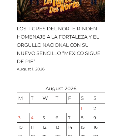
LOS TIGRES DEL NORTE RINDEN
HOMENAJE A LA FORTALEZA Y EL
ORGULLO NACIONAL CON SU
NUEVO SENCILLO “MÉXICO SIGUE
DE PIE”
August 1, 2026
August 2026
M
T
W
T
F
S
S
1
2
3
4
5
6
7
8
9
10
11
12
13
14
15
16