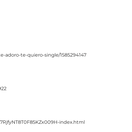
e-adoro-te-quiero-single/1585294147
922
f7RjfyNT8T0F85KZx009H-index.html