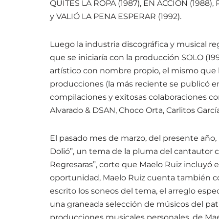
QUITES LA ROPA (1987), EN ACCIÓN (1988
y VALIÓ LA PENA ESPERAR (1992).
Luego la industria discográfica y musical reg
que se iniciaría con la producción SOLO (19
artístico con nombre propio, el mismo qu
producciones (la más reciente se publicó en
compilaciones y exitosas colaboraciones com
Alvarado & DSAN, Choco Orta, Carlitos Garcí
El pasado mes de marzo, del presente año, M
Dolió”, un tema de la pluma del cantautor 
Regresaras”, corte que Maelo Ruiz incluyó 
oportunidad, Maelo Ruiz cuenta también co
escrito los soneos del tema, el arreglo esp
una graneada selección de músicos del patio. 
producciones musicales personales, de Mae