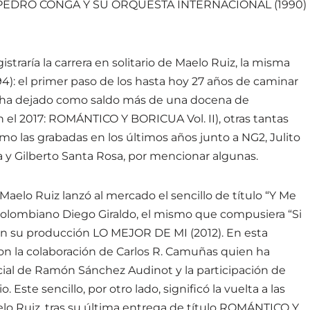
), PEDRO CONGA Y SU ORQUESTA INTERNACIONAL (1990)
istraría la carrera en solitario de Maelo Ruiz, la misma
94): el primer paso de los hasta hoy 27 años de caminar
e ha dejado como saldo más de una docena de
 el 2017: ROMÁNTICO Y BORICUA Vol. II), otras tantas
o las grabadas en los últimos años junto a NG2, Julito
a y Gilberto Santa Rosa, por mencionar algunas.
aelo Ruiz lanzó al mercado el sencillo de título “Y Me
colombiano Diego Giraldo, el mismo que compusiera “Si
en su producción LO MEJOR DE MI (2012). En esta
n la colaboración de Carlos R. Camuñas quien ha
ecial de Ramón Sánchez Audinot y la participación de
Este sencillo, por otro lado, significó la vuelta a las
lo Ruiz, tras su última entrega de título ROMÁNTICO Y