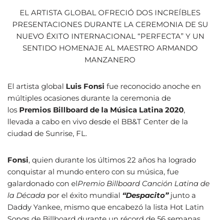
EL ARTISTA GLOBAL OFRECIÓ DOS INCREÍBLES
PRESENTACIONES DURANTE LA CEREMONIA DE SU
NUEVO ÉXITO INTERNACIONAL “PERFECTA” Y UN
SENTIDO HOMENAJE AL MAESTRO ARMANDO
MANZANERO
El artista global
Luis Fonsi
fue reconocido anoche en
múltiples ocasiones durante la ceremonia de
los
Premios Billboard de la Música Latina 2020
,
llevada a cabo en vivo desde el BB&T Center de la
ciudad de Sunrise, FL.
Fonsi
, quien durante los últimos 22 años ha logrado
conquistar al mundo entero con su música, fue
galardonado con el
Premio Billboard Canción Latina de
la Década
por el éxito mundial
“Despacito”
junto a
Daddy Yankee, mismo que encabezó la lista Hot Latin
Songs de Billboard durante un récord de 56 semanas