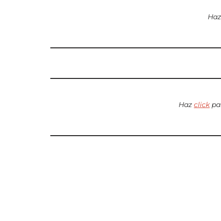
Ha
Haz
click
par