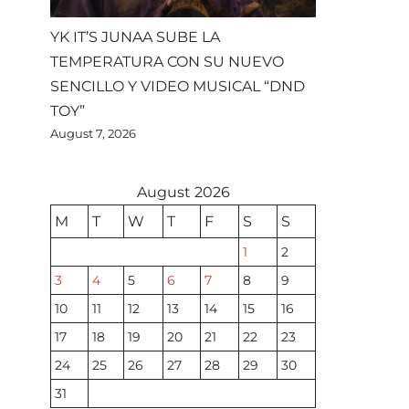
YK IT’S JUNAA SUBE LA
TEMPERATURA CON SU NUEVO
SENCILLO Y VIDEO MUSICAL “DND
TOY”
August 7, 2026
August 2026
M
T
W
T
F
S
S
1
2
3
4
5
6
7
8
9
10
11
12
13
14
15
16
17
18
19
20
21
22
23
24
25
26
27
28
29
30
31