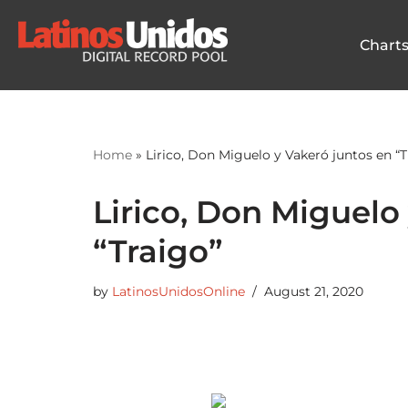
Chart
Skip
to
content
Home
»
Lirico, Don Miguelo y Vakeró juntos en “T
Lirico, Don Miguelo
“Traigo”
by
LatinosUnidosOnline
August 21, 2020