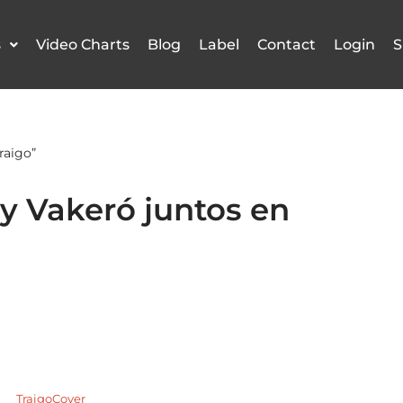
s
Video Charts
Blog
Label
Contact
Login
S
raigo”
 y Vakeró juntos en