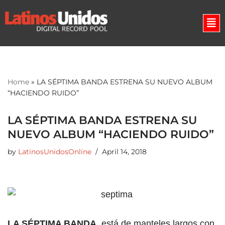
Skip
to
content
Home
»
LA SÉPTIMA BANDA ESTRENA SU NUEVO ALBUM
“HACIENDO RUIDO”
LA SÉPTIMA BANDA ESTRENA SU
NUEVO ALBUM “HACIENDO RUIDO”
by
LatinosUnidosOnline
April 14, 2018
LA SÉPTIMA BANDA
, está de manteles largos con