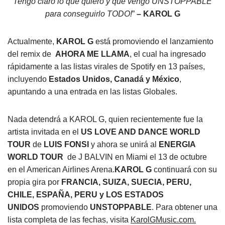
Tengo claro lo que quiero y que vengo UNSTOPPABLE
para conseguirlo TODO!
”
–
KAROL G
Actualmente,
KAROL G
está promoviendo el lanzamiento
del remix de
AHORA ME LLAMA
, el cual ha ingresado
rápidamente a las listas virales de Spotify en 13 países,
incluyendo
Estados Unidos, Canadá y México
,
apuntando a una entrada en las listas Globales.
Nada detendrá a KAROL G, quien recientemente fue la
artista invitada en el
US LOVE AND DANCE WORLD
TOUR
de
LUIS FONSI
y ahora se unirá al
ENERGIA
WORLD TOUR
de J BALVIN en Miami el 13 de octubre
en el American Airlines Arena.
KAROL G
continuará con su
propia gira por
FRANCIA, SUIZA, SUECIA, PERU,
CHILE, ESPAÑA, PERU y LOS ESTADOS
UNIDOS
promoviendo
UNSTOPPABLE
. Para obtener una
lista completa de las fechas, visita
KarolGMusic.com.