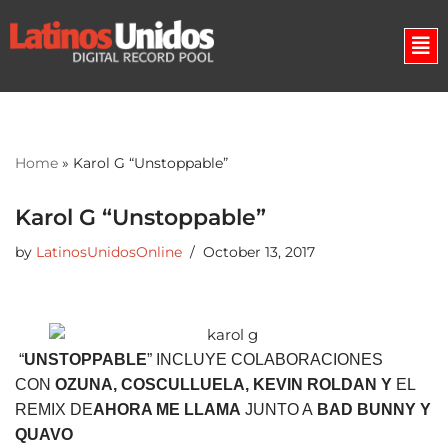
Skip
to
content
Home
»
Karol G “Unstoppable”
Karol G “Unstoppable”
by
LatinosUnidosOnline
October 13, 2017
“
UNSTOPPABLE
” INCLUYE COLABORACIONES
CON
OZUNA, COSCULLUELA, KEVIN ROLDAN Y
EL
REMIX DE
AHORA ME LLAMA
JUNTO A
BAD BUNNY Y
QUAVO