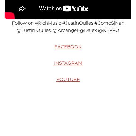
Follow on #RichMusic #JustinQuiles #ComoSiNah
@Justin Quiles​, @Arcangel​ @Dalex​ @KEVVO​
FACEBOOK
INSTAGRAM
YOUTUBE