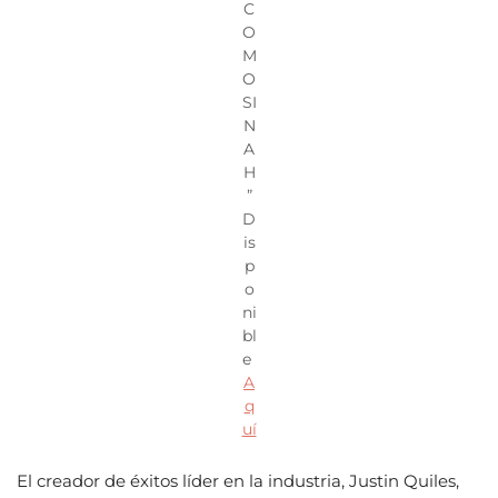
C
O
M
O
SI
N
A
H
”
D
is
p
o
ni
bl
e
A
q
uí
El creador de éxitos líder en la industria, Justin Quiles,