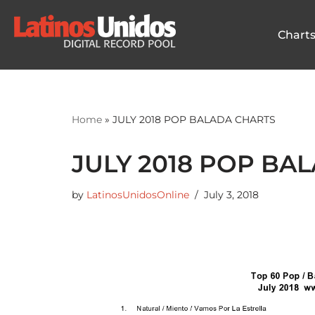
Chart
Skip
to
content
Home
»
JULY 2018 POP BALADA CHARTS
JULY 2018 POP BA
by
LatinosUnidosOnline
July 3, 2018