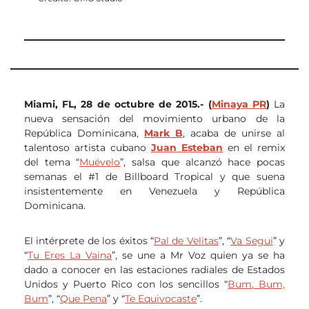
Miami, FL, 28 de octubre de 2015.- (
Minaya PR
)
La
nueva sensación del movimiento urbano de la
República Dominicana,
Mark B
, acaba de unirse al
talentoso artista cubano
Juan Esteban
en el remix
del tema “
Muévelo
”, salsa que alcanzó hace pocas
semanas el #1 de Billboard Tropical y que suena
insistentemente en Venezuela y República
Dominicana.
El intérprete de los éxitos “
Pal de Velitas
”, “
Va Segui
” y
“
Tu Eres La Vaina
”, se une a Mr Voz quien ya se ha
dado a conocer en las estaciones radiales de Estados
Unidos y Puerto Rico con los sencillos “
Bum, Bum,
Bum
”, “
Que Pena
” y “
Te Equivocaste
”.