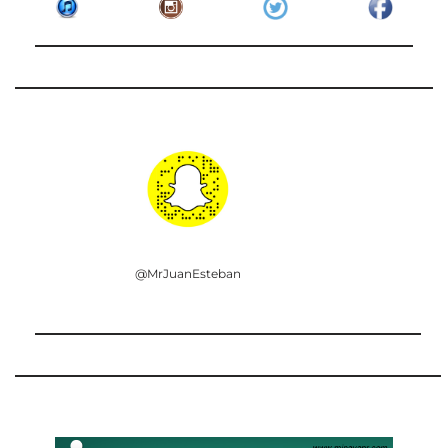
@MrJuanEsteban