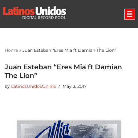
Skip
to
content
Home
»
Juan Esteban “Eres Mia ft Damian The Lion”
Juan Esteban “Eres Mia ft Damian
The Lion”
by
LatinosUnidosOnline
May 3, 2017