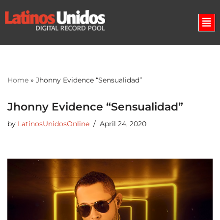
Skip
to
content
Home
»
Jhonny Evidence “Sensualidad”
Jhonny Evidence “Sensualidad”
by
LatinosUnidosOnline
April 24, 2020