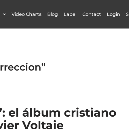
s
Video Charts
Blog
Label
Contact
Login
S
urreccion”
: el álbum cristiano
ier Voltaje