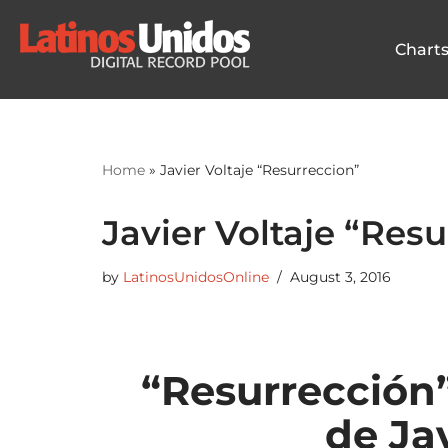
Chart
Skip
to
content
Home
»
Javier Voltaje “Resurreccion”
Javier Voltaje “Res
by
LatinosUnidosOnline
August 3, 2016
“Resurrección”
de Jav